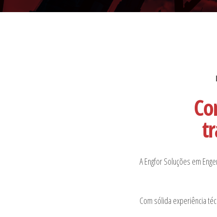
Co
t
A Engfor Soluções em Enge
Com sólida experiência téc