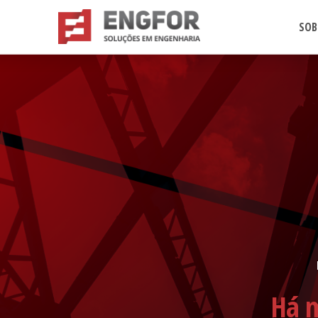
SOB
Há m